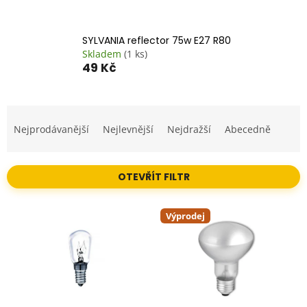
SYLVANIA reflector 75w E27 R80
Skladem
(1 ks)
49 Kč
Ř
a
Nejprodávanější
Nejlevnější
Nejdražší
Abecedně
z
e
n
OTEVŘÍT FILTR
í
p
V
r
Výprodej
ý
o
p
d
i
u
s
k
p
t
r