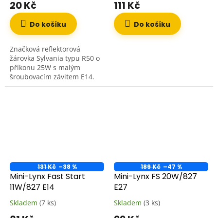
20 Kč
111 Kč
Do košíku
Do košíku
Značková reflektorová
žárovka Sylvania typu R50 o
příkonu 25W s malým
šroubovacím závitem E14.
Využívá klasické wolframové
vlákno a vnitřní zrcadlovou
odrazovou vrstvu, která...
131 Kč
–38 %
189 Kč
–47 %
Mini-Lynx Fast Start
Mini-Lynx FS 20W/827
11W/827 E14
E27
Skladem
(7 ks)
Skladem
(3 ks)