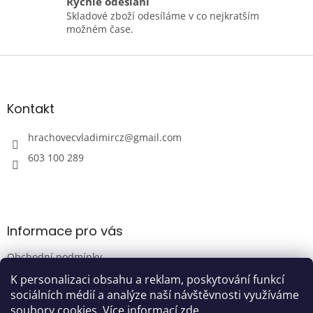
Rychlé odeslání
Skladové zboží odesíláme v co nejkratším
možném čase.
Z
á
p
a
Kontakt
t
í
hrachovecvladimircz
@
gmail.com
603 100 289
Informace pro vás
Obchodní podmínky
Podmínky ochrany osobních údajů
K personalizaci obsahu a reklam, poskytování funkcí
sociálních médií a analýze naší návštěvnosti využíváme
soubory cookies. Více informací
zde
.