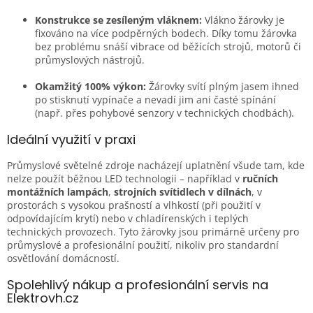
u
Konstrukce se zesíleným vláknem:
Vlákno žárovky je
fixováno na více podpěrných bodech. Díky tomu žárovka
bez problému snáší vibrace od běžících strojů, motorů či
průmyslových nástrojů.
Okamžitý 100% výkon:
Žárovky svítí plným jasem ihned
po stisknutí vypínače a nevadí jim ani časté spínání
(např. přes pohybové senzory v technických chodbách).
Ideální využití v praxi
Průmyslové světelné zdroje nacházejí uplatnění všude tam, kde
nelze použít běžnou LED technologii – například v
ručních
montážních lampách
,
strojních svítidlech v dílnách
, v
prostorách s vysokou prašností a vlhkostí (při použití v
odpovídajícím krytí) nebo v chladírenských i teplých
technických provozech. Tyto žárovky jsou primárně určeny pro
průmyslové a profesionální použití, nikoliv pro standardní
osvětlování domácností.
Spolehlivý nákup a profesionální servis na
Elektrovh.cz