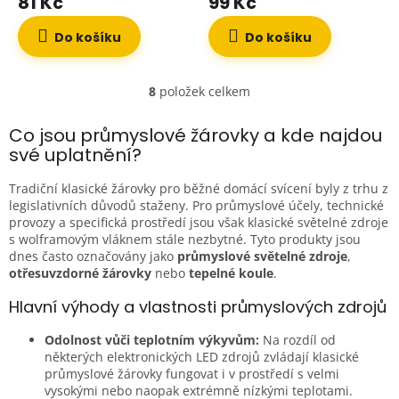
81 Kč
99 Kč
Do košíku
Do košíku
8
položek celkem
O
v
l
Co jsou průmyslové žárovky a kde najdou
á
své uplatnění?
d
a
Tradiční klasické žárovky pro běžné domácí svícení byly z trhu z
c
legislativních důvodů staženy. Pro průmyslové účely, technické
í
provozy a specifická prostředí jsou však klasické světelné zdroje
p
s wolframovým vláknem stále nezbytné. Tyto produkty jsou
r
dnes často označovány jako
průmyslové světelné zdroje
,
v
otřesuvzdorné žárovky
nebo
tepelné koule
.
k
y
Hlavní výhody a vlastnosti průmyslových zdrojů
v
ý
Odolnost vůči teplotním výkyvům:
Na rozdíl od
p
některých elektronických LED zdrojů zvládají klasické
i
průmyslové žárovky fungovat i v prostředí s velmi
s
vysokými nebo naopak extrémně nízkými teplotami.