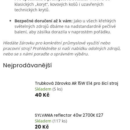
klasických „koryt“, kovových košů i uzavřených
technických krytů.
Bezpečné doručení až k vám:
Jako u všech křehkých
světelných zdrojů dbáme na nadstandardně pečlivé
balení, aby zásilka dorazila v naprostém pořádku.
Hledáte žárovku pro konkrétní průmyslové využití nebo
pracovní stroj? Prohlédněte si naši nabídku odolných zdrojů,
nebo se s námi poraďte o správném výběru.
Nejprodávanější
Trubková žárovka AR 15W E14 pro šicí stroj
Skladem
(5 ks)
40 Kč
SYLVANIA reflector 40w 2700K E27
Skladem
(117 ks)
20 Kč