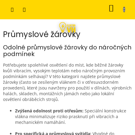
Přejít
NÁKUP
na
obsah
KOŠÍK
Průmyslové žárovky
Odolné průmyslové žárovky do náročných
podmínek
Potřebujete spolehlivé osvětlení do míst, kde běžné žárovky
kvůli vibracím, vysokým teplotám nebo náročným provozním
podmínkám selhávají? V této kategorii najdete průmyslové
žárovky (často se zesíleným vláknem či v otřesuvzdorném
provedení), které jsou navrženy pro použití v dílnách, výrobních
halách, skladech, montážních jámách nebo jako lokální
osvětlení obráběcích strojů.
Zvýšená odolnost proti otřesům:
Speciální konstrukce
vlákna minimalizuje riziko prasknutí při vibracích a
mechanickém namáhání.
Pro specifická a průmyslová svítidla:
Vhodné do