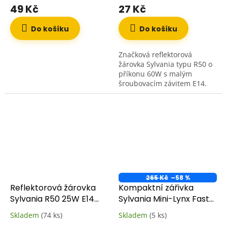
49 Kč
27 Kč
Do košíku
Do košíku
Značková reflektorová
žárovka Sylvania typu R50 o
příkonu 60W s malým
šroubovacím závitem E14.
Využívá klasické wolframové
vlákno a vnitřní zrcadlovou
odrazovou vrstvu, která...
265 Kč
–58 %
Reflektorová žárovka
Kompaktní zářivka
Sylvania R50 25W E14
Sylvania Mini-Lynx Fast
čirá/zrcadlená
Start 11W/827 E27
Skladem
(74 ks)
Skladem
(5 ks)