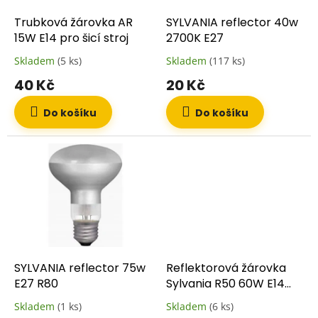
ů
o
d
Trubková žárovka AR
SYLVANIA reflector 40w
u
15W E14 pro šicí stroj
2700K E27
k
Skladem
(5 ks)
Skladem
(117 ks)
t
40 Kč
20 Kč
ů
Do košíku
Do košíku
SYLVANIA reflector 75w
Reflektorová žárovka
E27 R80
Sylvania R50 60W E14
čirá/zrcadlená
Skladem
(1 ks)
Skladem
(6 ks)