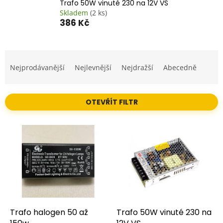
Trafo 50W vinuté 230 na 12V VS
Skladem
(2 ks)
386 Kč
Ř
a
Nejprodávanější
Nejlevnější
Nejdražší
Abecedně
z
e
n
OTEVŘÍT FILTR
í
p
V
r
ý
o
p
d
i
u
s
k
p
t
r
ů
o
d
Trafo halogen 50 až
Trafo 50W vinuté 230 na