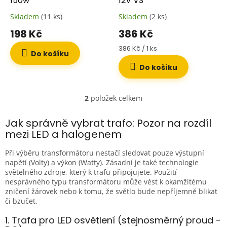
u
150w
12V VS
k
Skladem
(11 ks)
Skladem
(2 ks)
t
198 Kč
386 Kč
ů
Měrná
386 Kč / 1 ks
Do košíku
cena:
Do košíku
2
položek celkem
O
v
l
Jak správně vybrat trafo: Pozor na rozdíl
á
mezi LED a halogenem
d
a
Při výběru transformátoru nestačí sledovat pouze výstupní
c
napětí (Volty) a výkon (Watty). Zásadní je také technologie
í
světelného zdroje, který k trafu připojujete. Použití
p
nesprávného typu transformátoru může vést k okamžitému
r
zničení žárovek nebo k tomu, že světlo bude nepříjemně blikat
v
či bzučet.
k
y
1. Trafa pro LED osvětlení (stejnosměrný proud -