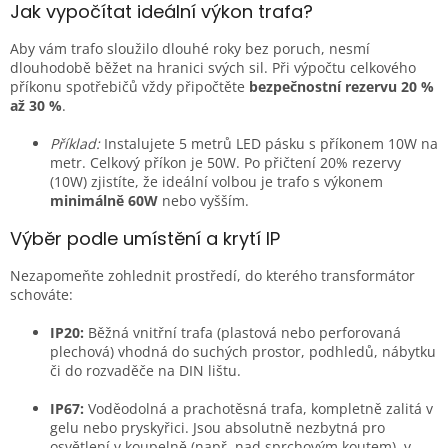
Jak vypočítat ideální výkon trafa?
Aby vám trafo sloužilo dlouhé roky bez poruch, nesmí
dlouhodobě běžet na hranici svých sil. Při výpočtu celkového
příkonu spotřebičů vždy připočtěte
bezpečnostní rezervu 20 %
až 30 %
.
Příklad:
Instalujete 5 metrů LED pásku s příkonem 10W na
metr. Celkový příkon je 50W. Po přičtení 20% rezervy
(10W) zjistíte, že ideální volbou je trafo s výkonem
minimálně 60W
nebo vyšším.
Výběr podle umístění a krytí IP
Nezapomeňte zohlednit prostředí, do kterého transformátor
schováte:
IP20:
Běžná vnitřní trafa (plastová nebo perforovaná
plechová) vhodná do suchých prostor, podhledů, nábytku
či do rozvaděče na DIN lištu.
IP67:
Voděodolná a prachotěsná trafa, kompletně zalitá v
gelu nebo pryskyřici. Jsou absolutně nezbytná pro
osvětlení v koupelně (např. nad sprchovým koutem), v