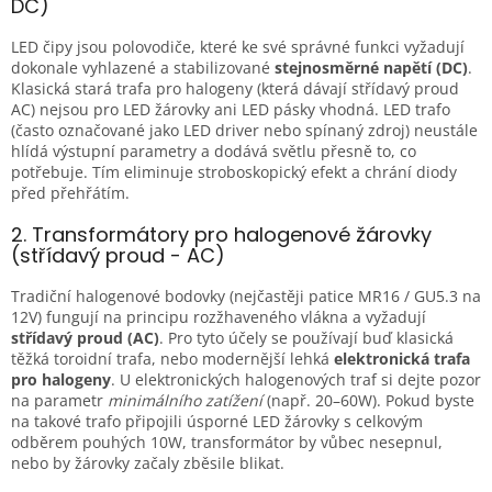
v
DC)
ý
p
LED čipy jsou polovodiče, které ke své správné funkci vyžadují
i
dokonale vyhlazené a stabilizované
stejnosměrné napětí (DC)
.
s
Klasická stará trafa pro halogeny (která dávají střídavý proud
u
AC) nejsou pro LED žárovky ani LED pásky vhodná. LED trafo
(často označované jako LED driver nebo spínaný zdroj) neustále
hlídá výstupní parametry a dodává světlu přesně to, co
potřebuje. Tím eliminuje stroboskopický efekt a chrání diody
před přehřátím.
2. Transformátory pro halogenové žárovky
(střídavý proud - AC)
Tradiční halogenové bodovky (nejčastěji patice MR16 / GU5.3 na
12V) fungují na principu rozžhaveného vlákna a vyžadují
střídavý proud (AC)
. Pro tyto účely se používají buď klasická
těžká toroidní trafa, nebo modernější lehká
elektronická trafa
pro halogeny
. U elektronických halogenových traf si dejte pozor
na parametr
minimálního zatížení
(např. 20–60W). Pokud byste
na takové trafo připojili úsporné LED žárovky s celkovým
odběrem pouhých 10W, transformátor by vůbec nesepnul,
nebo by žárovky začaly zběsile blikat.