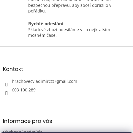
bezpečnou přepravu, aby zboží dorazilo v
pořádku.
Rychlé odeslání
Skladové zboží odesíláme v co nejkratším
možném čase.
Z
á
p
a
Kontakt
t
í
hrachovecvladimircz
@
gmail.com
603 100 289
Informace pro vás
Obchodní podmínky