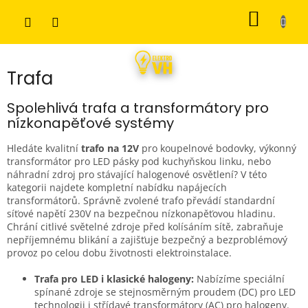
Přejít
NÁKUP
na
obsah
KOŠÍK
Trafa
Spolehlivá trafa a transformátory pro
nízkonapěťové systémy
Hledáte kvalitní
trafo na 12V
pro koupelnové bodovky, výkonný
transformátor pro LED pásky pod kuchyňskou linku, nebo
náhradní zdroj pro stávající halogenové osvětlení? V této
kategorii najdete kompletní nabídku napájecích
transformátorů. Správně zvolené trafo převádí standardní
síťové napětí 230V na bezpečnou nízkonapěťovou hladinu.
Chrání citlivé světelné zdroje před kolísáním sítě, zabraňuje
nepříjemnému blikání a zajišťuje bezpečný a bezproblémový
provoz po celou dobu životnosti elektroinstalace.
Trafa pro LED i klasické halogeny:
Nabízíme speciální
spínané zdroje se stejnosměrným proudem (DC) pro LED
technologii i střídavé transformátory (AC) pro halogeny.