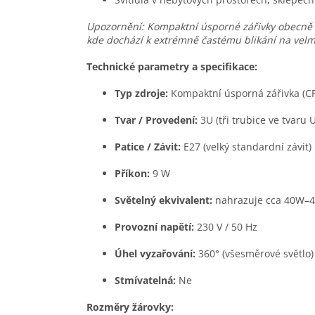
Upozornění: Kompaktní úsporné zářivky obecně n
kde dochází k extrémně častému blikání na velmi 
Technické parametry a specifikace:
Typ zdroje:
Kompaktní úsporná zářivka (CF
Tvar / Provedení:
3U (tři trubice ve tvaru U
Patice / Závit:
E27 (velký standardní závit)
Příkon:
9 W
Světelný ekvivalent:
nahrazuje cca 40W–4
Provozní napětí:
230 V / 50 Hz
Úhel vyzařování:
360° (všesměrové světlo)
Stmívatelná:
Ne
Rozměry žárovky: