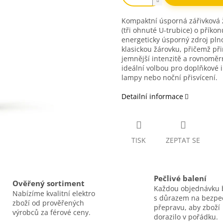
Kompaktní úsporná zářivková ž
(tři ohnuté U-trubice) o přík
energeticky úsporný zdroj pl
klasickou žárovku, přičemž při
jemnější intenzitě a rovnoměr
ideální volbou pro doplňkové in
lampy nebo noční přisvícení.
Detailní informace
TISK
ZEPTAT SE
Pečlivé balení
Ověřený sortiment
Každou objednávku 
Nabízíme kvalitní elektro
s důrazem na bezp
zboží od prověřených
přepravu, aby zboží
výrobců za férové ceny.
dorazilo v pořádku.