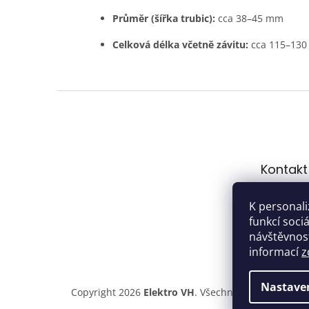
Průměr (šířka trubic):
cca 38–45 mm
Celková délka včetně závitu:
cca 115–130 
Z
á
p
a
t
Kontakt
í
hrach
K personali
gmail
funkcí soci
603 1
návštěvnost
informací
z
Nastave
Copyright 2026
Elektro VH
. Všechna práva vyhraze