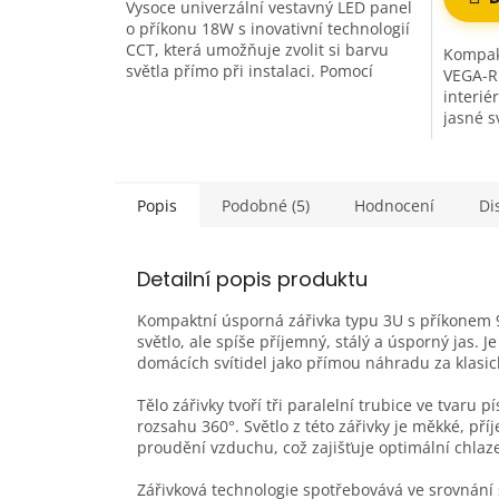
Vysoce univerzální vestavný LED panel
o příkonu 18W s inovativní technologií
CCT, která umožňuje zvolit si barvu
Kompak
světla přímo při instalaci. Pomocí
VEGA-R
jednoduchého přepínače na...
interié
jasné s
4000K),
Popis
Podobné (5)
Hodnocení
Di
Detailní popis produktu
Kompaktní úsporná zářivka typu 3U s příkonem 9
světlo, ale spíše příjemný, stálý a úsporný jas.
domácích svítidel jako přímou náhradu za klasi
Tělo zářivky tvoří tři paralelní trubice ve tvaru
rozsahu 360°. Světlo z této zářivky je měkké, p
proudění vzduchu, což zajišťuje optimální chlaze
Zářivková technologie spotřebovává ve srovnání 