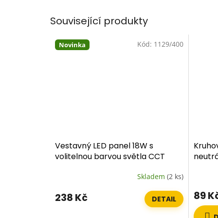
Související produkty
Kód:
1129/400
Novinka
Vestavný LED panel 18W s
Kruho
volitelnou barvou světla CCT
neutrá
(3000K / 4000K / 6500K)
Skladem
(2 ks)
89 K
238 Kč
DETAIL
D