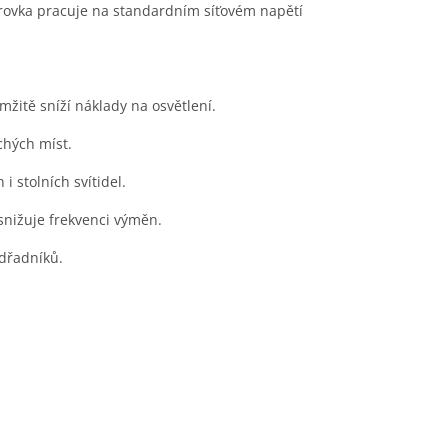
 Žárovka pracuje na standardním síťovém napětí
itě sníží náklady na osvětlení.
chých míst.
i stolních svítidel.
nižuje frekvenci výměn.
edřadníků.