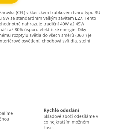
árovka (CFL) v klasickém trubkovém tvaru typu 3U
onu 9W se standardním velkým závitem
E27
. Tento
nohodnotně nahrazuje tradiční 40W až 45W
náší až 80% úsporu elektrické energie. Díky
nému rozptylu světla do všech směrů (360°) je
teriérové osvětlení, chodbová svítidla, stolní
Rychlé odeslání
balíme
Skladové zboží odesíláme v
ečnou
co nejkratším možném
čase.