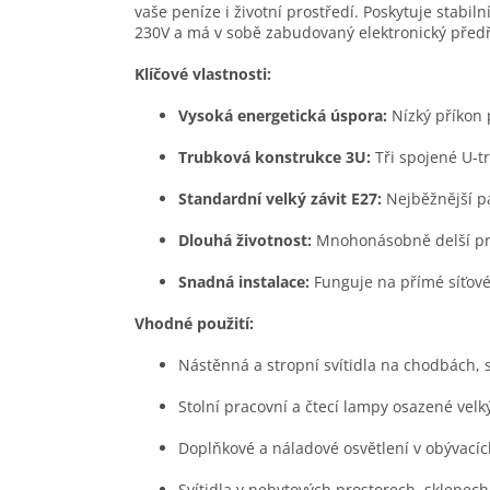
vaše peníze i životní prostředí. Poskytuje stabil
230V a má v sobě zabudovaný elektronický předřad
Klíčové vlastnosti:
Vysoká energetická úspora:
Nízký příkon 
Trubková konstrukce 3U:
Tři spojené U-tr
Standardní velký závit E27:
Nejběžnější pat
Dlouhá životnost:
Mnohonásobně delší pro
Snadná instalace:
Funguje na přímé síťové
Vhodné použití:
Nástěnná a stropní svítidla na chodbách, s
Stolní pracovní a čtecí lampy osazené vel
Doplňkové a náladové osvětlení v obývacích
Svítidla v nebytových prostorech, sklepech