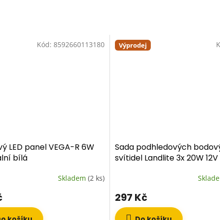
Kód:
8592660113180
K
Výprodej
vý LED panel VEGA-R 6W
Sada podhledových bodov
lní bílá
svítidel Landlite 3x 20W 12V
(kompletní set)
Skladem
(2 ks)
Sklad
č
297 Kč
o košíku
Do košíku