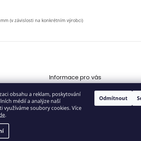
mm (v závislosti na konkrétním výrobci)
Informace pro vás
Obchodní podmínky
ovecvladimircz
@
zaci obsahu a reklam, poskytování
.com
Podmínky ochrany
Odmítnout
S
álních médií a analýze naší
osobních údajů
00 289
i využíváme soubory cookies. Více
de
.
ní
na.
Upravit nastavení cookies