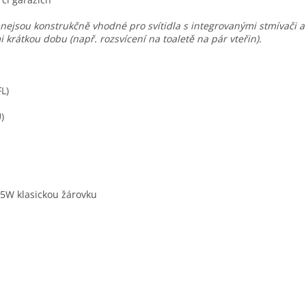
ejsou konstrukčně vhodné pro svítidla s integrovanými stmívači a 
krátkou dobu (např. rozsvícení na toaletě na pár vteřin).
L)
)
5W klasickou žárovku