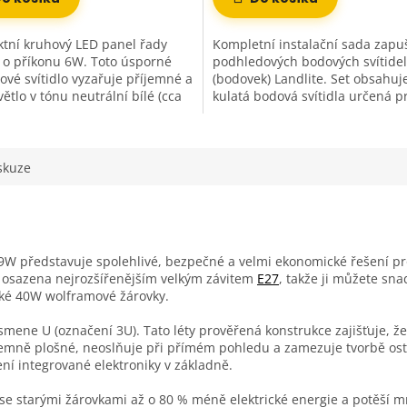
tní kruhový LED panel řady
Kompletní instalační sada zapu
 o příkonu 6W. Toto úsporné
podhledových bodových svítidel
rové svítidlo vyzařuje příjemné a
(bodovek) Landlite. Set obsahuj
větlo v tónu neutrální bílé (cca
kulatá bodová svítidla určená p
 které věrně...
sádrokartonové podhledy a strop
skuze
W představuje spolehlivé, bezpečné a velmi ekonomické řešení pr
 Je osazena nejrozšířenějším velkým závitem
E27
, takže ji můžete sn
cké 40W wolframové žárovky.
 písmene U (označení 3U). Tato léty prověřená konstrukce zajišťuje,
říjemně plošné, neoslňuje při přímém pohledu a zamezuje tvorbě ostr
ní integrované elektroniky v základně.
se starými žárovkami až o 80 % méně elektrické energie a potěší mn