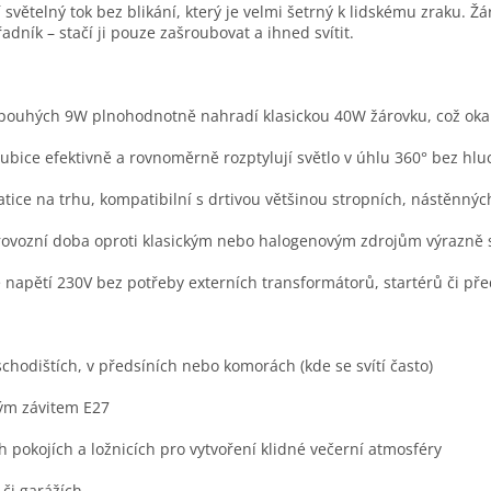
ní světelný tok bez blikání, který je velmi šetrný k lidskému zraku.
ník – stačí ji pouze zašroubovat a ihned svítit.
pouhých 9W plnohodnotně nahradí klasickou 40W žárovku, což okamž
ubice efektivně a rovnoměrně rozptylují světlo v úhlu 360° bez hlu
ice na trhu, kompatibilní s drtivou většinou stropních, nástěnných 
vozní doba oproti klasickým nebo halogenovým zdrojům výrazně s
 napětí 230V bez potřeby externích transformátorů, startérů či př
chodištích, v předsíních nebo komorách (kde se svítí často)
kým závitem E27
 pokojích a ložnicích pro vytvoření klidné večerní atmosféry
 či garážích