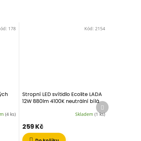
ód:
178
Kód:
2154
ých
Stropní LED svítidlo Ecolite LADA
12W 880lm 4100K neutrální bílá
Další
produkt
em
(4 ks)
Skladem
(1 ks)
259 Kč
Do košíku