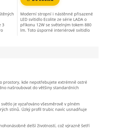
štěných
Moderní stropní i nástěnné přisazené
LED svítidlo Ecolite ze série LADA o
e 3
příkonu 12W se světelným tokem 880
ro
lm. Toto úsporné interiérové svítidlo
y, 3...
využívá pokročilou SMD LED...
o prostory, kde nepotřebujete extrémně ostré
adno našroubovat do většiny standardních
 že světlo je vyzařováno všesměrově v plném
ých stínů. Úzký profil trubic navíc usnadňuje
ohonásobně delší životností, což výrazně šetří