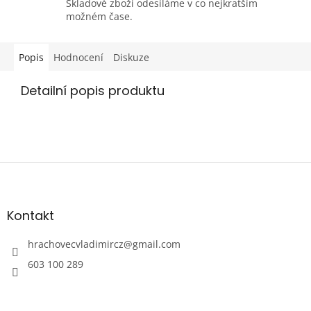
Skladové zboží odesíláme v co nejkratším
možném čase.
Popis
Hodnocení
Diskuze
Detailní popis produktu
Z
á
p
a
Kontakt
t
í
hrachovecvladimircz
@
gmail.com
603 100 289