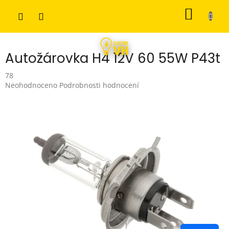
Přejít
NÁKUP
na
obsah
KOŠÍK
Autožárovka H4 12V 60 55W P43t
78
Průměrné
Neohodnoceno
Podrobnosti hodnocení
hodnocení
produktu
je
0,0
z
5
hvězdiček.