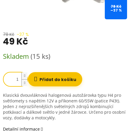
78 Kč
–37 %
78 Kč
–37 %
49 Kč
Měrná
Skladem
(15 ks)
cena:
Přidat do košíku
Klasická dvouvláknová halogenová autožárovka typu H4 pro
světlomety s napětím 12V a příkonem 60/55W (patice P43t).
Jeden z nejrozšířenějších světelných zdrojů kombinující
potkávací a dálkové světlo v jedné žárovce. Určeno pro osobní
vozy, dodávky a motocykly.
Detailní informace