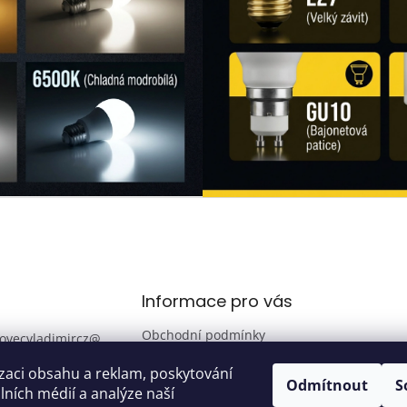
Informace pro vás
Obchodní podmínky
ovecvladimircz
@
.com
Podmínky ochrany
zaci obsahu a reklam, poskytování
osobních údajů
00 289
Odmítnout
S
álních médií a analýze naší