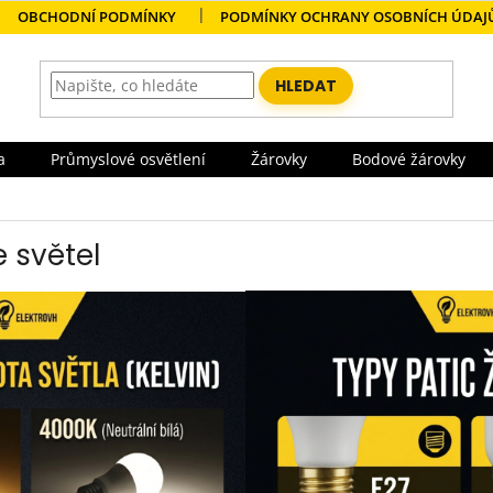
OBCHODNÍ PODMÍNKY
PODMÍNKY OCHRANY OSOBNÍCH ÚDAJ
HLEDAT
a
Průmyslové osvětlení
Žárovky
Bodové žárovky
 světel