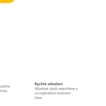
Rychlé odeslání
balíme
Skladové zboží odesíláme v
ečnou
co nejkratším možném
čase.