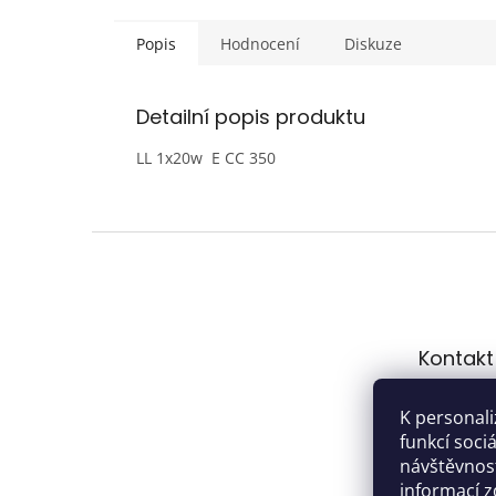
Popis
Hodnocení
Diskuze
Detailní popis produktu
LL 1x20w E CC 350
Z
á
p
a
t
Kontakt
í
hrach
K personali
gmail
funkcí soci
603 1
návštěvnost
informací
z