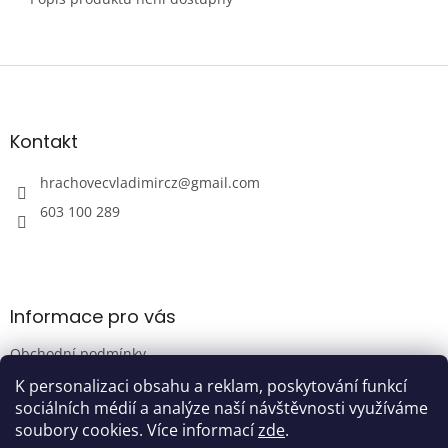
Z
á
p
a
Kontakt
t
í
hrachovecvladimircz
@
gmail.com
603 100 289
Informace pro vás
Obchodní podmínky
Podmínky ochrany osobních údajů
K personalizaci obsahu a reklam, poskytování funkcí
sociálních médií a analýze naší návštěvnosti využíváme
soubory cookies. Více informací
zde
.