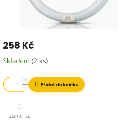
258 Kč
Měrná
Skladem
(2 ks)
cena:
Přidat do košíku
ZEPTAT SE