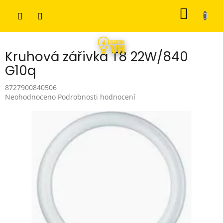
Přejít
NÁKUP
na
obsah
KOŠÍK
Kruhová zářivka T8 22W/840
G10q
8727900840506
Průměrné
Neohodnoceno
Podrobnosti hodnocení
hodnocení
produktu
je
0,0
z
5
hvězdiček.