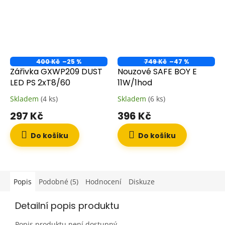
400 Kč
–25 %
749 Kč
–47 %
Zářivka GXWP209 DUST
Nouzové SAFE BOY E
LED PS 2xT8/60
11W/1hod
Skladem
(4 ks)
Skladem
(6 ks)
297 Kč
396 Kč
Do košíku
Do košíku
Popis
Podobné (5)
Hodnocení
Diskuze
Detailní popis produktu
Popis produktu není dostupný