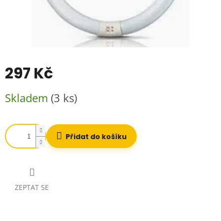
297 Kč
Měrná
Skladem
(3 ks)
cena:
Přidat do košíku
ZEPTAT SE