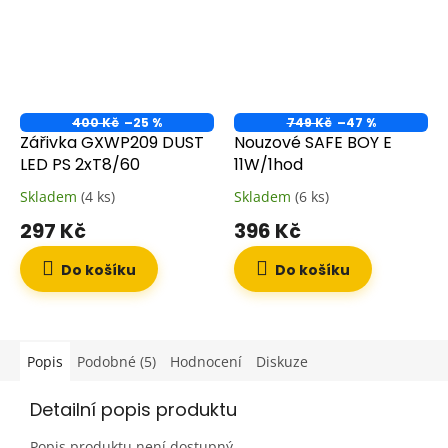
400 Kč
–25 %
749 Kč
–47 %
Zářivka GXWP209 DUST
Nouzové SAFE BOY E
LED PS 2xT8/60
11W/1hod
Skladem
(4 ks)
Skladem
(6 ks)
297 Kč
396 Kč
Do košíku
Do košíku
Popis
Podobné (5)
Hodnocení
Diskuze
Detailní popis produktu
Popis produktu není dostupný