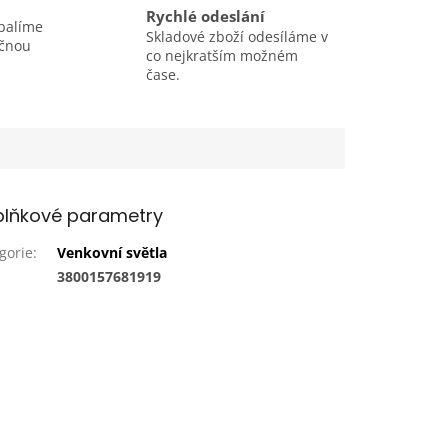
Rychlé odeslání
balíme
Skladové zboží odesíláme v
ečnou
co nejkratším možném
čase.
lňkové parametry
gorie
:
Venkovní světla
:
3800157681919