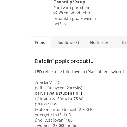
Osobní přístup
Rádi vám poradíme s
výběrem vhodného
produktu podle vašich
potřeb.
Popis
Podobné (5)
Hodnocení
Di
Detailní popis produktu
LED reflektor z hliníkového těla s úhlem svícení
Značka V-TEC
patice (uchycení žárovky)
barva světla
studená bílá
náhrada za žárovku 75 W
příkon 50 W
teplota chromatičnosti 2 700 K
energetická třída D
úhel vyzařování 180°
životnost 25 000 hodin