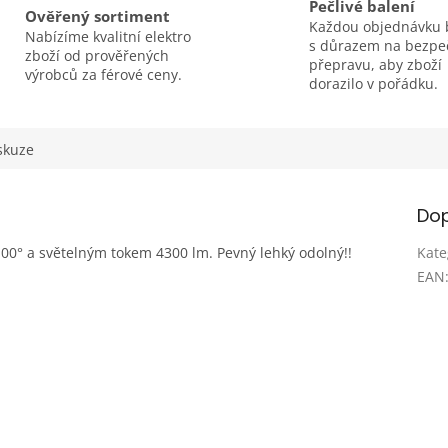
Pečlivé balení
Ověřený sortiment
Každou objednávku 
Nabízíme kvalitní elektro
s důrazem na bezp
zboží od prověřených
přepravu, aby zboží
výrobců za férové ceny.
dorazilo v pořádku.
skuze
Dop
 100° a světelným tokem 4300 lm. Pevný lehký odolný!!
Kate
EAN