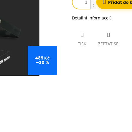
Přidat do 
Detailní informace
TISK
ZEPTAT SE
489 Kč
–20 %