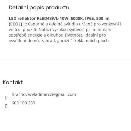
Detailní popis produktu
LED reflektor RLED48WL-10W, 5000K, IP65, 800 lm
(ECOL)
je úsporné a odolné svítidlo určené pro venkovní i
vnitřní použití. Nabízí vysokou svítivost při minimální
spotřebě energie a dlouhou životnost. Ideální pro
osvětlení domů, zahrad, garáží či reklamních ploch.
Z
á
p
a
Kontakt
t
í
hrachovecvladimircz
@
gmail.com
603 100 289