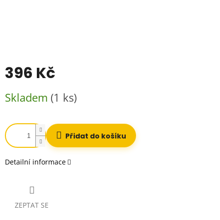
396 Kč
Měrná
Skladem
(1 ks)
cena:
Přidat do košíku
Detailní informace
ZEPTAT SE