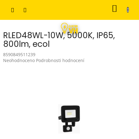
Přejít
NÁKUP
na
obsah
KOŠÍK
RLED48WL-10W, 5000K, IP65,
800lm, ecol
8590849511239
Průměrné
Neohodnoceno
Podrobnosti hodnocení
hodnocení
produktu
je
0,0
z
5
hvězdiček.