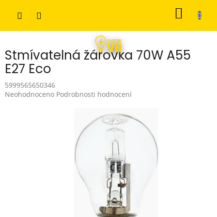
Přejít
NÁKUP
na
obsah
KOŠÍK
Stmívatelná žárovka 70W A55
E27 Eco
5999565650346
Průměrné
Neohodnoceno
Podrobnosti hodnocení
hodnocení
produktu
je
0,0
z
5
hvězdiček.