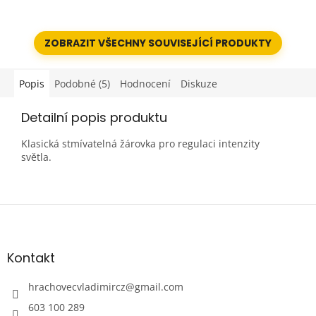
příjemné a jasné světlo v
instalaci. Pomocí
tónu neutrální bílé (cca
jednoduchého přepínače
4000K), které věrně...
na...
ZOBRAZIT VŠECHNY SOUVISEJÍCÍ PRODUKTY
Popis
Podobné (5)
Hodnocení
Diskuze
Detailní popis produktu
Klasická stmívatelná žárovka pro regulaci intenzity
světla.
Z
á
p
a
Kontakt
t
í
hrachovecvladimircz
@
gmail.com
603 100 289