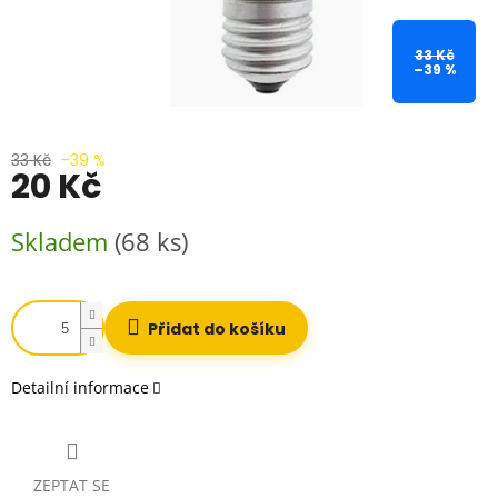
33 Kč
–39 %
33 Kč
–39 %
20 Kč
Měrná
Skladem
(68 ks)
cena:
Přidat do košíku
Detailní informace
ZEPTAT SE