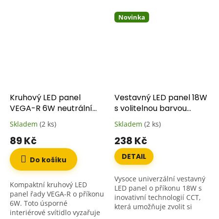
Novinka
Kruhový LED panel
Vestavný LED panel 18W
VEGA-R 6W neutrální
s volitelnou barvou
bílá
světla CCT (3000K /
Skladem
(2 ks)
Skladem
(2 ks)
4000K / 6500K)
89 Kč
238 Kč
DETAIL
Do košíku
Vysoce univerzální vestavný
Kompaktní kruhový LED
LED panel o příkonu 18W s
panel řady VEGA-R o příkonu
inovativní technologií CCT,
6W. Toto úsporné
která umožňuje zvolit si
interiérové svítidlo vyzařuje
barvu světla přímo při