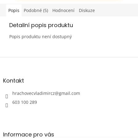
Popis
Podobné (5)
Hodnocení
Diskuze
Detailní popis produktu
Popis produktu není dostupný
Z
á
p
a
Kontakt
t
í
hrachovecvladimircz
@
gmail.com
603 100 289
Informace pro vás