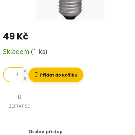
49 Kč
Měrná
Skladem
(1 ks)
cena:
Přidat do košíku
ZEPTAT SE
Osobní přístup