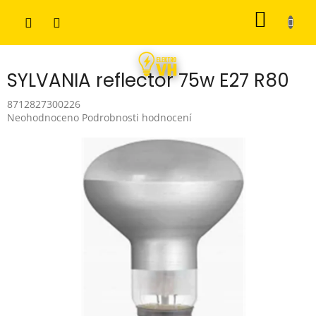
Přejít
NÁKUP
na
obsah
KOŠÍK
SYLVANIA reflector 75w E27 R80
8712827300226
Průměrné
Neohodnoceno
Podrobnosti hodnocení
hodnocení
produktu
je
0,0
z
5
hvězdiček.