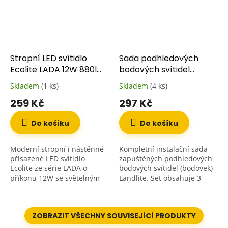
Stropní LED svítidlo
Sada podhledových
Ecolite LADA 12W 880lm
bodových svítidel
4100K neutrální bílá
Landlite 3x 20W 12V
Skladem
(1 ks)
Skladem
(4 ks)
(kompletní set)
259 Kč
297 Kč
Do košíku
Do košíku
Moderní stropní i nástěnné
Kompletní instalační sada
přisazené LED svítidlo
zapuštěných podhledových
Ecolite ze série LADA o
bodových svítidel (bodovek)
příkonu 12W se světelným
Landlite. Set obsahuje 3
tokem 880 lm. Toto úsporné
kulatá bodová svítidla
interiérové svítidlo využívá
určená pro sádrokartonové
pokročilou SMD LED...
podhledy a stropy, 3...
ZOBRAZIT VŠECHNY SOUVISEJÍCÍ PRODUKTY