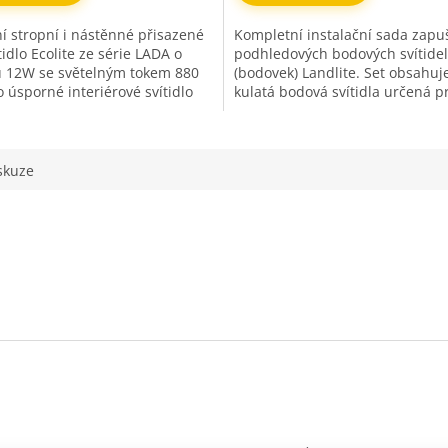
 stropní i nástěnné přisazené
Kompletní instalační sada zapu
tidlo Ecolite ze série LADA o
podhledových bodových svítidel
u 12W se světelným tokem 880
(bodovek) Landlite. Set obsahuj
o úsporné interiérové svítidlo
kulatá bodová svítidla určená p
 pokročilou SMD LED...
sádrokartonové podhledy a strop
skuze