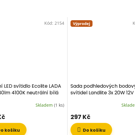
Kód:
2154
K
Výprodej
í LED svítidlo Ecolite LADA
Sada podhledových bodov
0lm 4100K neutrální bílá
svítidel Landlite 3x 20W 12V
(kompletní set)
Skladem
(1 ks)
Sklad
Kč
297 Kč
o košíku
Do košíku