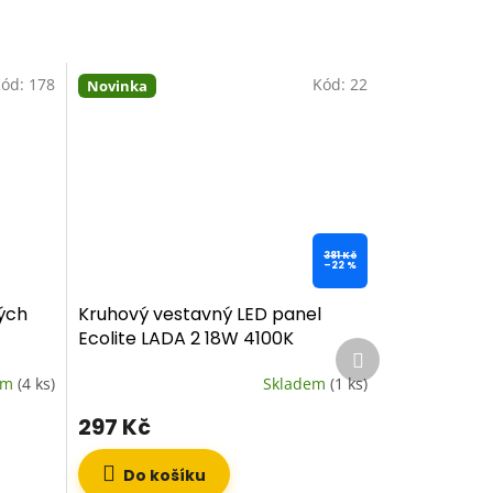
ód:
178
Kód:
22
Novinka
381 Kč
–22 %
ých
Kruhový vestavný LED panel
Ecolite LADA 2 18W 4100K
Další
neutrální bílá
produkt
em
(4 ks)
Skladem
(1 ks)
297 Kč
Do košíku