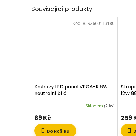
Související produkty
Kód:
8592660113180
Kruhový LED panel VEGA-R 6W
Stropn
neutrální bílá
12W 88
Skladem
(2 ks)
89 Kč
259 
Do košíku
D