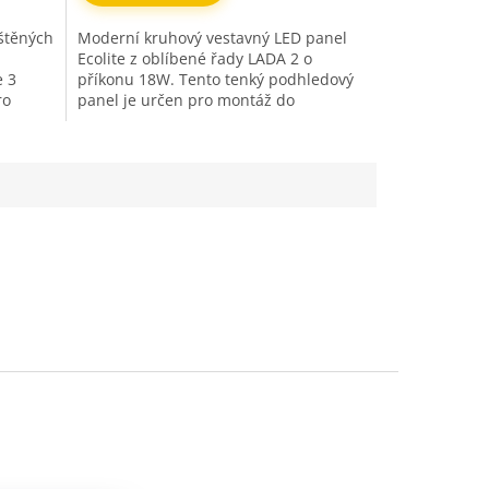
štěných
Moderní kruhový vestavný LED panel
Ecolite z oblíbené řady LADA 2 o
e 3
příkonu 18W. Tento tenký podhledový
ro
panel je určen pro montáž do
y, 3...
sádrokartonových stropů a podhledů.
Vyzařuje...