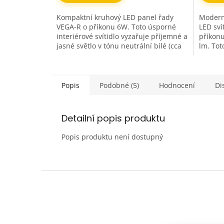
Kompaktní kruhový LED panel řady
Moderní
VEGA-R o příkonu 6W. Toto úsporné
LED sví
interiérové svítidlo vyzařuje příjemné a
příkon
jasné světlo v tónu neutrální bílé (cca
lm. Tot
4000K), které věrně...
využívá
Popis
Podobné (5)
Hodnocení
Di
Detailní popis produktu
Popis produktu není dostupný
Z
á
p
a
t