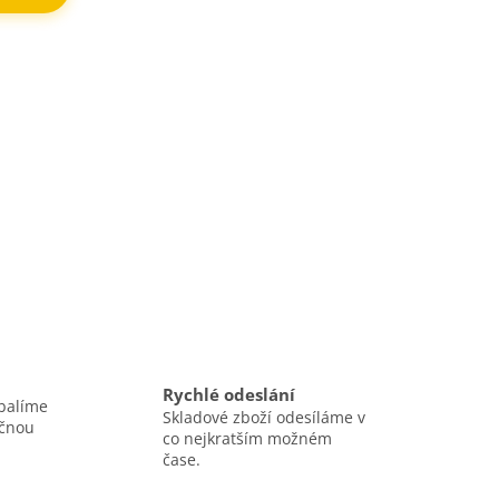
Rychlé odeslání
balíme
Skladové zboží odesíláme v
ečnou
co nejkratším možném
čase.