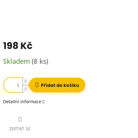
198 Kč
Měrná
Skladem
(8 ks)
cena:
Přidat do košíku
Detailní informace
ZEPTAT SE