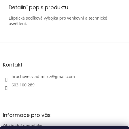
Detailní popis produktu
Eliptická sodíková výbojka pro venkovní a technické
osvětlení.
Z
á
p
a
Kontakt
t
í
hrachovecvladimircz
@
gmail.com
603 100 289
Informace pro vás
Obchodní podmínky