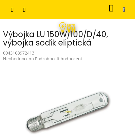
Přejít
NÁKUP
na
obsah
KOŠÍK
Výbojka LU 150W/100/D/40,
výbojka sodík eliptická
0043168972413
Průměrné
Neohodnoceno
Podrobnosti hodnocení
hodnocení
produktu
je
0,0
z
5
hvězdiček.