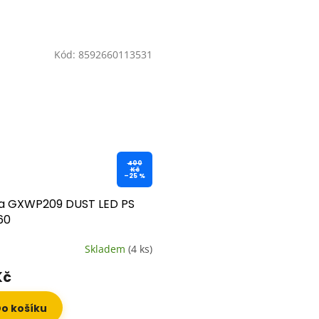
Kód:
8592660113531
400
Kč
–25 %
ka GXWP209 DUST LED PS
60
Skladem
(4 ks)
Kč
o košíku