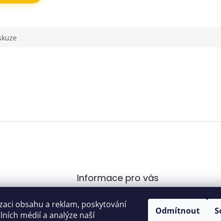
skuze
Informace pro vás
Obchodní podmínky
ovecvladimircz
@
zaci obsahu a reklam, poskytování
.com
Podmínky ochrany
Odmítnout
S
álních médií a analýze naší
osobních údajů