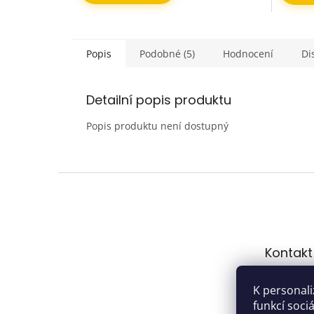
Popis
Podobné (5)
Hodnocení
Di
Detailní popis produktu
Popis produktu není dostupný
Z
á
p
a
t
Kontakt
í
hrach
K personali
gmail
funkcí soci