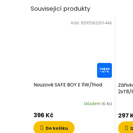
Související produkty
Kód:
8595583201446
749 Kč
–47 %
Nouzové SAFE BOY E 11W/1hod
Zářiv
2xT8/
Skladem
(6 ks)
396 Kč
297 
Do košíku
D