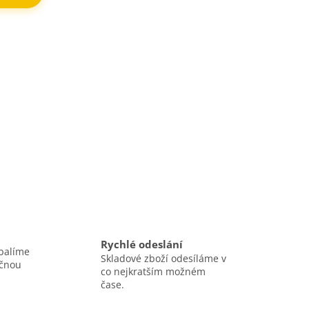
Rychlé odeslání
balíme
Skladové zboží odesíláme v
ečnou
co nejkratším možném
čase.