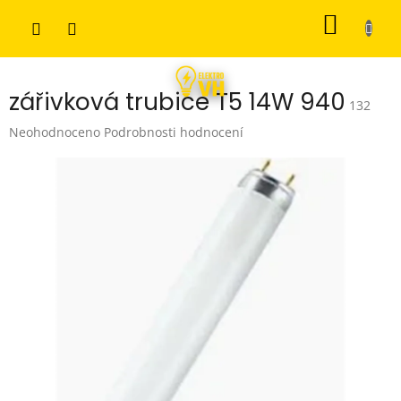
Přejít
NÁKUP
na
obsah
KOŠÍK
zářivková trubice T5 14W 940
132
Průměrné
Neohodnoceno
Podrobnosti hodnocení
hodnocení
produktu
je
0,0
z
5
hvězdiček.