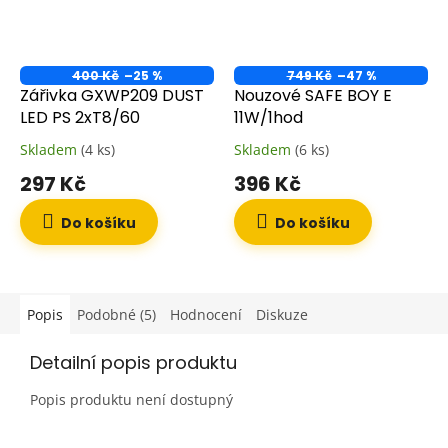
400 Kč
–25 %
749 Kč
–47 %
Zářivka GXWP209 DUST
Nouzové SAFE BOY E
LED PS 2xT8/60
11W/1hod
Skladem
(4 ks)
Skladem
(6 ks)
297 Kč
396 Kč
Do košíku
Do košíku
Popis
Podobné (5)
Hodnocení
Diskuze
Detailní popis produktu
Popis produktu není dostupný