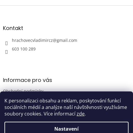
Z
á
p
a
Kontakt
t
í
hrachovecvladimircz
@
gmail.com
603 100 289
Informace pro vás
Obchodní podmínky
Podmínky ochrany osobních údajů
K personalizaci obsahu a reklam, poskytování funkcí
sociálních médií a analýze naší návštěvnosti využíváme
soubory cookies. Více informací
zde
.
Vytvořil Shoptet
Nastavení