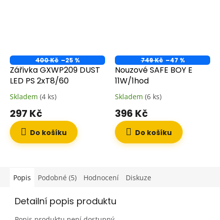
400 Kč
–25 %
749 Kč
–47 %
Zářivka GXWP209 DUST
Nouzové SAFE BOY E
LED PS 2xT8/60
11W/1hod
Skladem
(4 ks)
Skladem
(6 ks)
297 Kč
396 Kč
Do košíku
Do košíku
Popis
Podobné (5)
Hodnocení
Diskuze
Detailní popis produktu
Popis produktu není dostupný