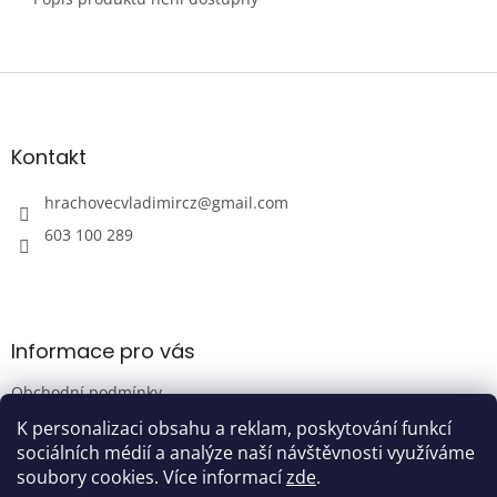
Z
á
p
a
Kontakt
t
í
hrachovecvladimircz
@
gmail.com
603 100 289
Informace pro vás
Obchodní podmínky
Podmínky ochrany osobních údajů
K personalizaci obsahu a reklam, poskytování funkcí
sociálních médií a analýze naší návštěvnosti využíváme
soubory cookies. Více informací
zde
.