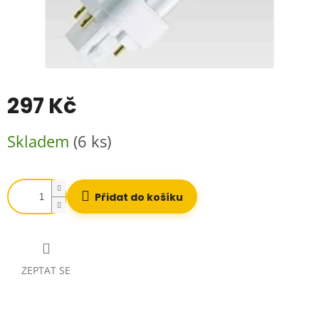
297 Kč
Měrná
Skladem
(6 ks)
cena:
Přidat do košíku
ZEPTAT SE